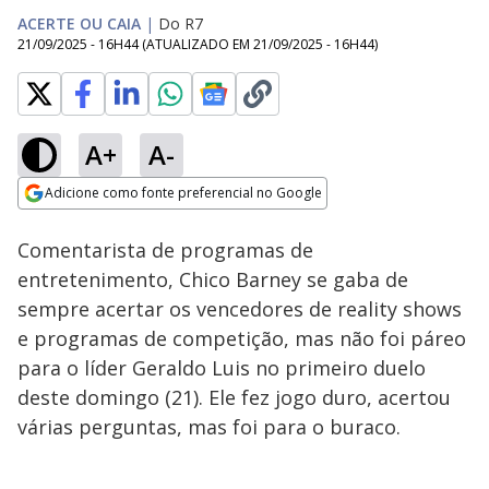
ACERTE OU CAIA
|
Do R7
21/09/2025 - 16H44
(ATUALIZADO EM
21/09/2025 - 16H44
)
A+
A-
Loaded
:
11.04%
Adicione como fonte preferencial no Google
Subtitles
Ativar
Som
Opens in new window
Comentarista de programas de
entretenimento, Chico Barney se gaba de
sempre acertar os vencedores de reality shows
e programas de competição, mas não foi páreo
para o líder Geraldo Luis no primeiro duelo
deste domingo (21). Ele fez jogo duro, acertou
várias perguntas, mas foi para o buraco.