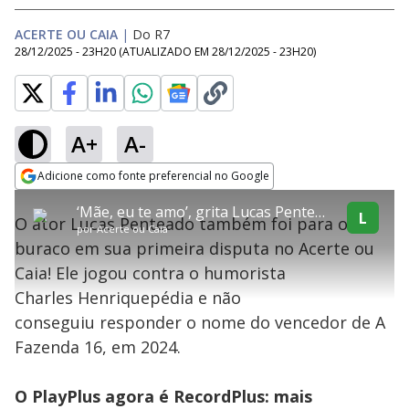
ACERTE OU CAIA
|
Do R7
28/12/2025 - 23H20
(ATUALIZADO EM
28/12/2025 - 23H20
)
A+
A-
explore
Adicione como fonte preferencial no Google
This
Opens in new window
‘Mãe, eu te amo’, grita Lucas Penteado antes de cair direto no buraco do Acerte ou Caia!
is
L
O ator Lucas Penteado também foi para o
a
Conteúdo bloqueado
por
Acerte ou Caia
modal
buraco em sua primeira disputa no Acerte ou
window.
Lamentamos, mas o vídeo que está tentando assisitr é de exibição
This
exclusiva em território brasileiro :-(
Caia! Ele jogou contra o humorista
modal
can
Charles Henriquepédia e não
be
closed
conseguiu responder o nome do vencedor de A
by
pressing
Fazenda 16, em 2024.
the
Escape
key
or
O PlayPlus agora é RecordPlus: mais
activating