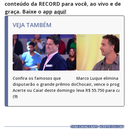
the
conteúdo da RECORD para você, ao vivo e de
close
button.
graça. Baixe o app
aqui!
VEJA TAMBÉM
Confira os famosos que
Marco Luque elimina Ren
disputarão o grande prêmio do
Chocair, vence o program
Acerte ou Caia! deste domingo
leva R$ 55.750 para casa
(9)
TOM-CAVALCANTE
ACERTE-OU-CAIA