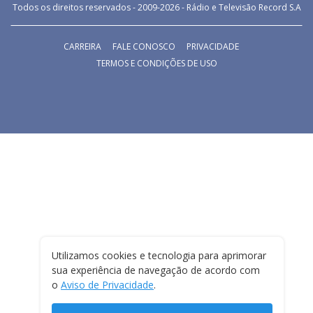
Todos os direitos reservados - 2009-
2026
- Rádio e Televisão Record S.A
CARREIRA
FALE CONOSCO
PRIVACIDADE
TERMOS E CONDIÇÕES DE USO
Utilizamos cookies e tecnologia para aprimorar
sua experiência de navegação de acordo com
o
Aviso de Privacidade
.