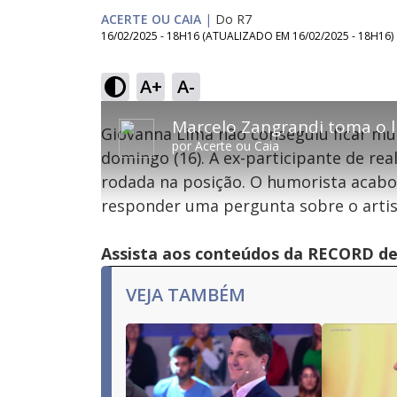
ACERTE OU CAIA
|
Do R7
16/02/2025 - 18H16
(ATUALIZADO EM
16/02/2025 - 18H16
)
A+
A-
This
is
Giovanna Lima não conseguiu ficar mui
a
por
Acerte ou Caia
modal
domingo (16). A ex-participante de re
window.
This
Con
rodada na posição. O humorista acabo
modal
can
responder uma pergunta sobre o artis
be
Lamentamos, mas o vídeo que está tentando 
closed
by
pressing
Assista aos conteúdos da RECORD de 
the
Escape
key
VEJA TAMBÉM
or
activating
the
close
button.