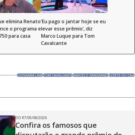
e elimina Renato
‘Eu pago o jantar hoje se eu
ence o programa e
levar esse prêmio’, diz
.750 para casa
Marco Luque para Tom
Cavalcante
GIOVANNA LIMA
TOM CAVALCANTE
MARCELO ZANGRANDI
ACERTE OU CAIA
DO R7
/
05/08/2026
Confira os famosos que
disputarão o grande prêmio do