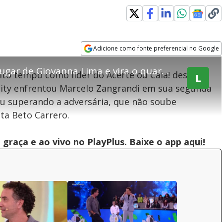
explore
Adicione como fonte preferencial no Google
Opens in new window
Marcelo Zangrandi toma o lugar de Giovanna Lima e vira o quarto líder da edição
to tempo como líder do Acerte ou Caia! deste
L
ality enfrentou Marcelo Zangrandi em sua segunda
teúdo bloqueado
u superando a adversária, que não soube
ta Beto Carrero.
assisitr é de exibição exclusiva em território brasileiro :-(
graça e ao vivo no PlayPlus. Baixe o app
aqui!