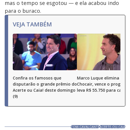
or
mas o tempo se esgotou — e ela acabou indo
activating
the
para o buraco.
close
button.
VEJA TAMBÉM
Confira os famosos que
Marco Luque elimina Ren
disputarão o grande prêmio do
Chocair, vence o program
Acerte ou Caia! deste domingo
leva R$ 55.750 para casa
(9)
TOM-CAVALCANTE
ACERTE-OU-CAIA