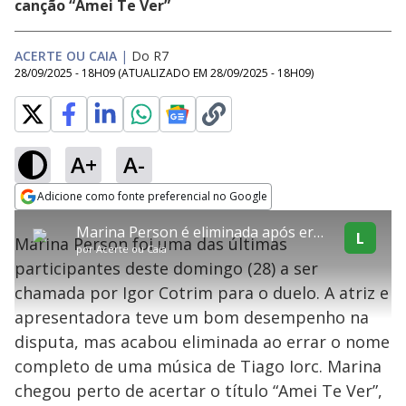
canção “Amei Te Ver”
ACERTE OU CAIA
|
Do R7
28/09/2025 - 18H09
(ATUALIZADO EM
28/09/2025 - 18H09
)
A+
A-
explore
Adicione como fonte preferencial no Google
This
Opens in new window
Marina Person é eliminada após errar nome completo de música de Tiago Iorc
is
L
Marina Person foi uma das últimas
a
Conteúdo bloqueado
por
Acerte ou Caia
modal
participantes deste domingo (28) a ser
window.
Lamentamos, mas o vídeo que está tentando assisitr é de exibição
This
exclusiva em território brasileiro :-(
chamada por Igor Cotrim para o duelo. A atriz e
modal
can
apresentadora teve um bom desempenho na
be
closed
disputa, mas acabou eliminada ao errar o nome
by
pressing
completo de uma música de Tiago Iorc. Marina
the
Escape
chegou perto de acertar o título “Amei Te Ver”,
key