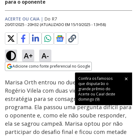
para o oponente
ACERTE OU CAIA
|
Do R7
20/07/2025 - 20H32
(ATUALIZADO EM
15/10/2025 - 13H58
)
A+
A-
Loaded
:
13.75%
Adicione como fonte preferencial no Google
Subtitles
Ativar
Som
Opens in new window
Confira os famosos
Marisa Orth entrou no duelo final contra
que disputarão o
grande prêmio do
Rogério Vilela com duas vidas e soube usar a
Acerte ou Caia! deste
estratégia para se consagrar campeã do
domingo (9)
programa. Ela passou uma pergunta difícil para
o oponente e, como ele não soube responder,
ela se sagrou campeã. Marisa optou por não
participar do desafio final e ficou com metade