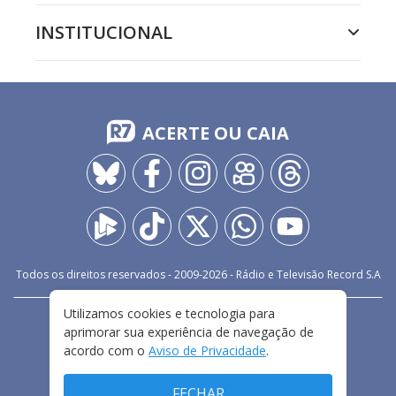
INSTITUCIONAL
ACERTE OU CAIA
Todos os direitos reservados - 2009-
2026
- Rádio e Televisão Record S.A
Utilizamos cookies e tecnologia para
CARREIRA
FALE CONOSCO
PRIVACIDADE
aprimorar sua experiência de navegação de
TERMOS E CONDIÇÕES DE USO
acordo com o
Aviso de Privacidade
.
FECHAR