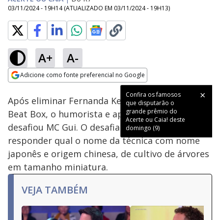
03/11/2024 - 19H14
(ATUALIZADO EM
03/11/2024 - 19H13
)
A+
A-
Loaded
:
25.10%
Adicione como fonte preferencial no Google
Ativar
Som
Opens in new window
Confira os famosos
Após eliminar Fernanda Keulla e Fernandinho
que disputarão o
grande prêmio do
Beat Box, o humorista e apresentador Ceará
Acerte ou Caia! deste
desafiou MC Gui. O desafiado não soube
domingo (9)
responder qual o nome da técnica com nome
japonês e origem chinesa, de cultivo de árvores
em tamanho miniatura.
VEJA TAMBÉM