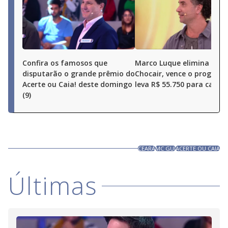
Confira os famosos que
Marco Luque elimina Ren
disputarão o grande prêmio do
Chocair, vence o program
Acerte ou Caia! deste domingo
leva R$ 55.750 para casa
(9)
CEARÁ
MC GUI
ACERTE OU CAIA
Últimas