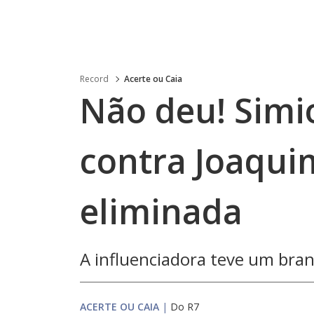
Record
Acerte ou Caia
Não deu! Simio
contra Joaqui
eliminada
A influenciadora teve um bra
ACERTE OU CAIA
|
Do R7