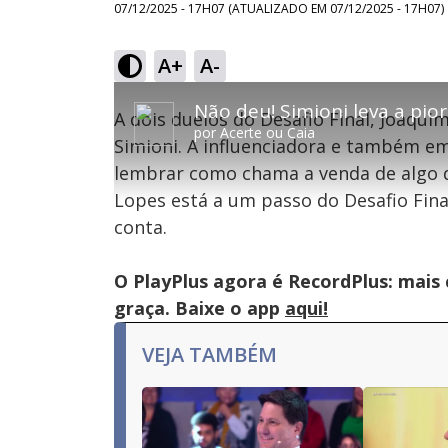
07/12/2025 - 17H07
(ATUALIZADO EM
07/12/2025 - 17H07
)
A+
A-
This
is
Não deu! Simioni leva a pio
A dois duelos do Desafio Final, Joaqui
a
por
Acerte ou Caia
modal
Simioni. A influenciadora e também e
window.
This
Con
lembrar como chama a venda de algo q
modal
can
Lopes está a um passo do Desafio Final
be
Lamentamos, mas o vídeo que está tentando 
closed
conta.
by
pressing
the
Escape
O PlayPlus agora é RecordPlus: mais
key
or
graça. Baixe o app
aqui!
activating
the
close
VEJA TAMBÉM
button.