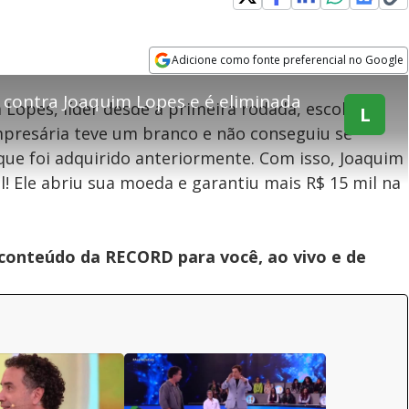
explore
Adicione como fonte preferencial no Google
Opens in new window
r contra Joaquim Lopes e é eliminada
m Lopes, líder desde a primeira rodada, escolhe
L
mpresária teve um branco e não conseguiu se
teúdo bloqueado
ue foi adquirido anteriormente. Com isso, Joaquim
! Ele abriu sua moeda e garantiu mais R$ 15 mil na
assisitr é de exibição exclusiva em território brasileiro :-(
 conteúdo da RECORD para você, ao vivo e de