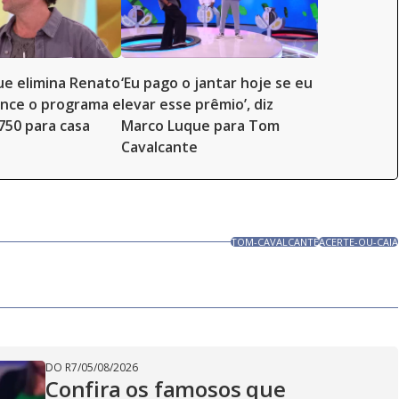
e elimina Renato
‘Eu pago o jantar hoje se eu
ence o programa e
levar esse prêmio’, diz
.750 para casa
Marco Luque para Tom
Cavalcante
TOM-CAVALCANTE
ACERTE-OU-CAIA
DO R7
/
05/08/2026
Confira os famosos que