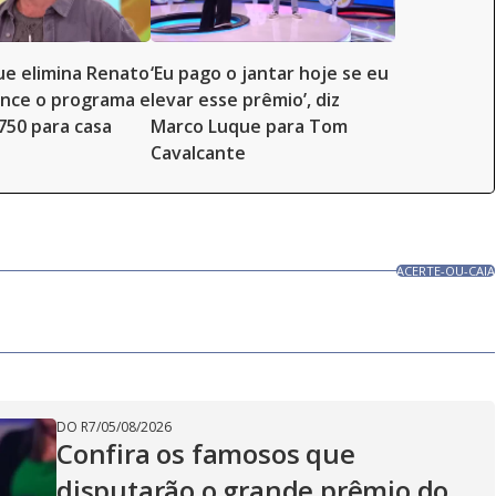
e elimina Renato
‘Eu pago o jantar hoje se eu
ence o programa e
levar esse prêmio’, diz
.750 para casa
Marco Luque para Tom
Cavalcante
ACERTE-OU-CAIA
DO R7
/
05/08/2026
Confira os famosos que
disputarão o grande prêmio do