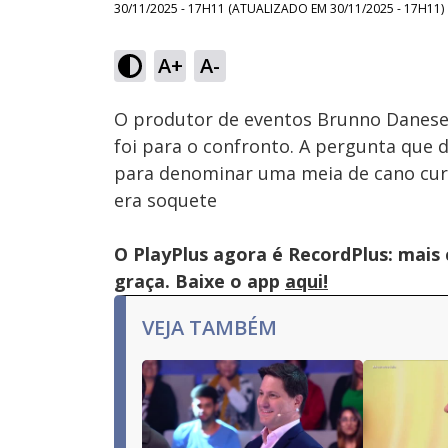
30/11/2025 - 17H11
(ATUALIZADO EM
30/11/2025 - 17H11
)
Loaded
:
15.45%
A+
A-
Ativar
Som
O produtor de eventos Brunno Danese n
foi para o confronto. A pergunta que 
para denominar uma meia de cano curt
era soquete
O PlayPlus agora é RecordPlus: mais
graça. Baixe o app
aqui!
VEJA TAMBÉM