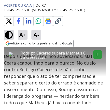
ACERTE OU CAIA
|
Do R7
13/04/2025 - 18H19
(ATUALIZADO EM
13/04/2025 - 18H19
)
A+
A-
explore
Adicione como fonte preferencial no Google
This
Opens in new window
Rodrigo Cáceres supera Matheus Ceará e assume a liderança da edição
is
L
Depois de eliminar cinco adversários, Matheus
a
Conteúdo bloqueado
por
Acerte ou Caia
modal
Ceará acabou indo para o buraco. No duelo
window.
Lamentamos, mas o vídeo que está tentando assisitr é de exibição
This
exclusiva em território brasileiro :-(
contra Rodrigo Cáceres, ele não soube
modal
can
responder que o ato de ter compreensão e
be
closed
saber separar o certo do errado é chamado de
by
pressing
discernimento. Com isso, Rodrigo assumiu a
the
Escape
liderança do programa — herdando também
key
or
tudo o que Matheus já havia conquistado.
activating
the