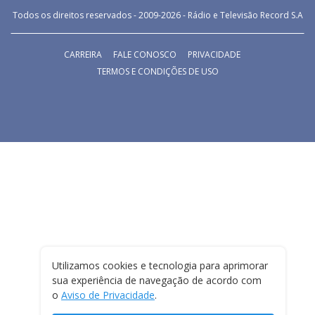
Todos os direitos reservados - 2009-
2026
- Rádio e Televisão Record S.A
CARREIRA
FALE CONOSCO
PRIVACIDADE
TERMOS E CONDIÇÕES DE USO
Utilizamos cookies e tecnologia para aprimorar
sua experiência de navegação de acordo com
o
Aviso de Privacidade
.