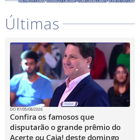
MATHEUS CEARÁ
RODRIGO CÁCERES
TOM CAVALCANTE
ACERTE OU CAIA
Últimas
DO R7
/
05/08/2026
Confira os famosos que
disputarão o grande prêmio do
Acerte ou Caia! deste domingo