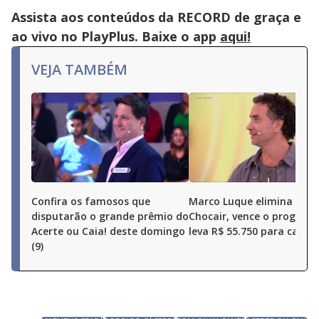
close
button.
Assista aos conteúdos da RECORD de graça e
ao vivo no PlayPlus. Baixe o app
aqui!
VEJA TAMBÉM
Confira os famosos que
Marco Luque elimina Ren
disputarão o grande prêmio do
Chocair, vence o program
Acerte ou Caia! deste domingo
leva R$ 55.750 para casa
(9)