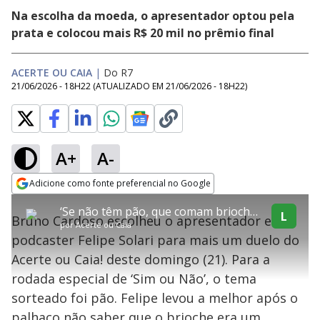
Na escolha da moeda, o apresentador optou pela
prata e colocou mais R$ 20 mil no prêmio final
ACERTE OU CAIA
|
Do R7
21/06/2026 - 18H22
(ATUALIZADO EM
21/06/2026 - 18H22
)
A+
A-
explore
Adicione como fonte preferencial no Google
This
Opens in new window
‘Se não têm pão, que comam brioches’: Felipe Solari leva a melhor em rodada ‘Sim ou Não’ sobre pães
is
L
Bruno Cardoso escolheu o apresentador e
a
Conteúdo bloqueado
por
Acerte ou Caia
modal
podcaster Felipe Solari para mais um duelo do
window.
Lamentamos, mas o vídeo que está tentando assisitr é de exibição
This
exclusiva em território brasileiro :-(
Acerte ou Caia! deste domingo (21). Para a
modal
can
rodada especial de ‘Sim ou Não’, o tema
be
closed
sorteado foi pão. Felipe levou a melhor após o
by
pressing
palhaço não saber que o brioche era um
the