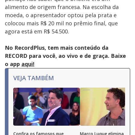
Escape
alimento de origem francesa. Na escolha da
key
or
moeda, o apresentador optou pela prata e
activating
the
colocou mais R$ 20 mil no prêmio final, que
close
button.
agora está em R$ 54.500.
No RecordPlus, tem mais conteúdo da
RECORD para você, ao vivo e de graça. Baixe
o app
aqui!
VEJA TAMBÉM
Confira os famosos que
Marco Luque elimina Ren