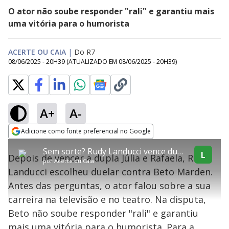
O ator não soube responder "rali" e garantiu mais
uma vitória para o humorista
ACERTE OU CAIA
|
Do R7
08/06/2025 - 20H39
(ATUALIZADO EM
08/06/2025 - 20H39
)
A+
A-
explore
Adicione como fonte preferencial no Google
This
Opens in new window
Sem sorte? Rudy Landucci vence duelo contra Beto Marden, mas soma apenas R$ 2 ao prêmio final
is
L
Depois de vencer a dupla Júlia e Rafaela, Rudy
a
Conteúdo bloqueado
por
Acerte ou Caia
modal
Landucci escolheu duelar contra Beto Marden.
window.
Lamentamos, mas o vídeo que está tentando assisitr é de exibição
This
exclusiva em território brasileiro :-(
Antes das perguntas, o ator falou sobre a sua
modal
can
carreira na televisão e no teatro. Na disputa,
be
closed
Beto não soube responder "rali" e garantiu
by
pressing
mais uma vitória para o humorista. Para a
the