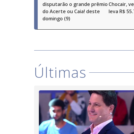
disputarão o grande prêmio
Chocair, v
do Acerte ou Caia! deste
leva R$ 55
domingo (9)
Últimas