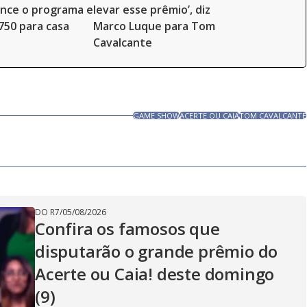
ence o programa e
levar esse prêmio’, diz
.750 para casa
Marco Luque para Tom
Cavalcante
GAME SHOW
ACERTE OU CAIA
TOM CAVALCANTE
DO R7
/
05/08/2026
Confira os famosos que
disputarão o grande prêmio do
Acerte ou Caia! deste domingo
(9)