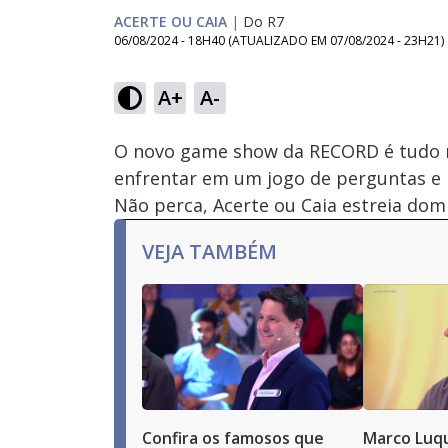
ACERTE OU CAIA
|
Do R7
06/08/2024 - 18H40
(ATUALIZADO EM
07/08/2024 - 23H21
)
Loaded
:
68.07%
A+
A-
Ativar
Som
O novo game show da RECORD é tudo m
enfrentar em um jogo de perguntas e 
Não perca, Acerte ou Caia estreia domi
VEJA TAMBÉM
Confira os famosos que
Marco Luqu