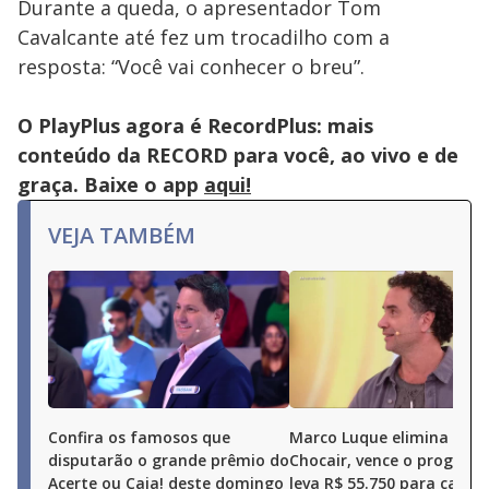
Durante a queda, o apresentador Tom
key
or
Cavalcante até fez um trocadilho com a
activating
the
resposta: “Você vai conhecer o breu”.
close
button.
O PlayPlus agora é RecordPlus: mais
conteúdo da RECORD para você, ao vivo e de
graça. Baixe o app
aqui!
VEJA TAMBÉM
Confira os famosos que
Marco Luque elimina Ren
disputarão o grande prêmio do
Chocair, vence o program
Acerte ou Caia! deste domingo
leva R$ 55.750 para casa