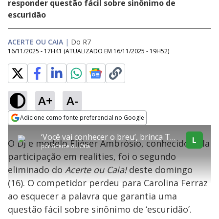
responder questão fácil sobre sinônimo de
escuridão
ACERTE OU CAIA
|
Do R7
16/11/2025 - 17H41
(ATUALIZADO EM
16/11/2025 - 19H52
)
A+
A-
explore
Adicione como fonte preferencial no Google
This
Opens in new window
‘Você vai conhecer o breu’, brinca Tom Cavalcante sobre pergunta que provocou queda de Eliéser
is
L
O DJ e modelo Eliéser Ambrósio, conhecido pela
a
Conteúdo bloqueado
por
Acerte ou Caia
modal
participação em realities, foi o segundo
window.
Lamentamos, mas o vídeo que está tentando assisitr é de exibição
This
exclusiva em território brasileiro :-(
eliminado do
Acerte ou Caia!
deste domingo
modal
can
(16). O competidor perdeu para Carolina Ferraz
be
closed
ao esquecer a palavra que garantia uma
by
pressing
questão fácil sobre sinônimo de ‘escuridão’.
the
Escape