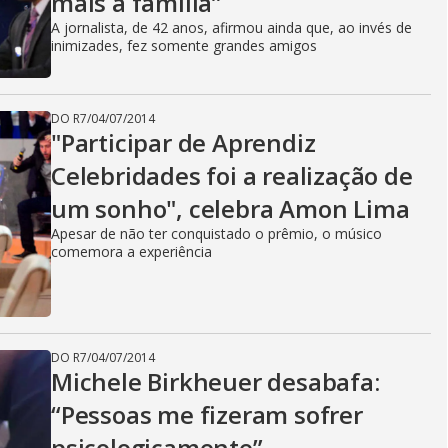
mais a família”
A jornalista, de 42 anos, afirmou ainda que, ao invés de
inimizades, fez somente grandes amigos
DO R7
/
04/07/2014
"Participar de Aprendiz
Celebridades foi a realização de
um sonho", celebra Amon Lima
Apesar de não ter conquistado o prêmio, o músico
comemora a experiência
DO R7
/
04/07/2014
Michele Birkheuer desabafa:
“Pessoas me fizeram sofrer
psicologicamente”