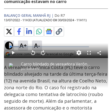
comunicação estavam no carro
BALANÇO GERAL MANHÃ RJ
|
Do R7
13/07/2022 - 11H33
(ATUALIZADO EM
30/03/2024 - 11H11
)
A+
A-
L
o
a
Adicione como fonte preferencial no Google
d
C
P
V
A
P
F
e
o
l
o
v
u
Opens in new window
d
m
a
l
a
l
:
Carro blindado de vereadora Verônica Costa é alvejado na zona norte do Rio
p
y
t
n
l
1
A vereadora Verônica Costa (PL) teve o carro
a
a
ç
s
0
por
RecordTV
r
r
a
c
.
t
1
r
l
r
6
blindado alvejado na tarde da última terça-feira
i
0
1
e
7
l
s
0
e
%
h
(12) na avenida Brasil, na altura de Coelho Neto,
e
s
n
a
g
e
r
u
g
zona norte do Rio. O caso foi registrado na
n
u
a
d
n
o
d
delegacia como tentativa de latrocínio (roubo
s
o
s
seguido de morte). Além da parlamentar, a
y
assessora de comunicação e o motorista