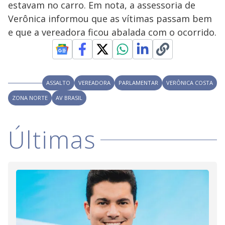
estavam no carro. Em nota, a assessoria de
M
V
u
d
Verônica informou que as vítimas passam bem
o
e que a vereadora ficou abalada com o ocorrido.
i
d
ASSALTO
VEREADORA
PARLAMENTAR
VERÔNICA COSTA
ZONA NORTE
AV BRASIL
e
Últimas
o