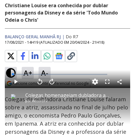
Christiane Louise era conhecida por dublar
personagens da Disney e da série 'Todo Mundo
Odeia o Chris'
BALANÇO GERAL MANHÃ RJ
|
Do R7
17/08/2021 - 14H19
(ATUALIZADO EM
20/04/2024 - 21H18
)
A+
A-
L
o
a
Adicione como fonte preferencial no Google
d
C
P
V
A
P
F
e
o
l
o
v
u
Opens in new window
d
m
a
l
a
l
:
Colegas homenageiam dubladora assassinada: "amável e gentil"
p
y
t
n
l
2
Colegas da dubladora Cristiane Louise falaram
a
a
ç
s
.
por
RecordTV
r
r
a
c
2
t
1
r
l
r
6
sobre a atriz, assassinada no final de julho pelo
i
0
1
e
%
l
s
0
e
h
amigo, o economista Pedro Paulo Gonçalves,
e
s
n
a
g
e
r
u
g
em Ipanema. A atriz era conhecida por dublar
n
u
a
d
n
o
d
personagens da Disney e a professora da série
s
o