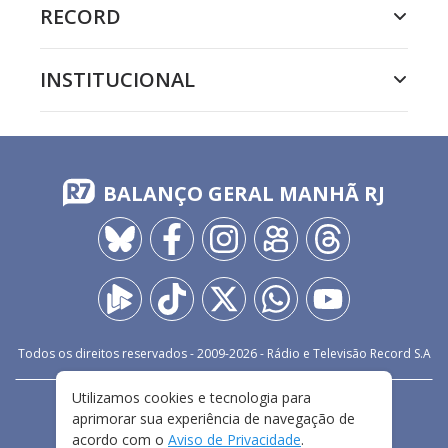
RECORD
INSTITUCIONAL
BALANÇO GERAL MANHÃ RJ
Todos os direitos reservados - 2009-
2026
- Rádio e Televisão Record S.A
Utilizamos cookies e tecnologia para
CARREIRA
FALE CONOSCO
PRIVACIDADE
aprimorar sua experiência de navegação de
TERMOS E CONDIÇÕES DE USO
acordo com o
Aviso de Privacidade
.