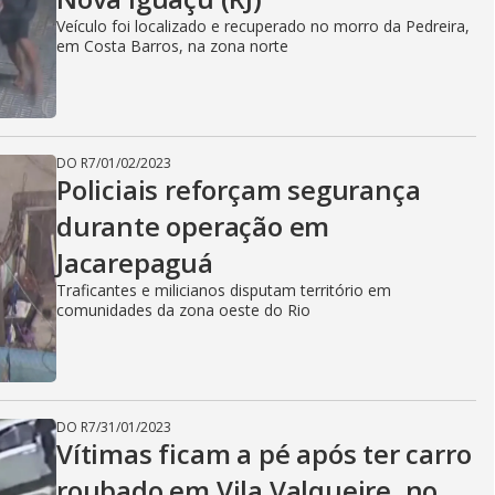
Veículo foi localizado e recuperado no morro da Pedreira,
em Costa Barros, na zona norte
DO R7
/
01/02/2023
Policiais reforçam segurança
durante operação em
Jacarepaguá
Traficantes e milicianos disputam território em
comunidades da zona oeste do Rio
DO R7
/
31/01/2023
Vítimas ficam a pé após ter carro
roubado em Vila Valqueire, no