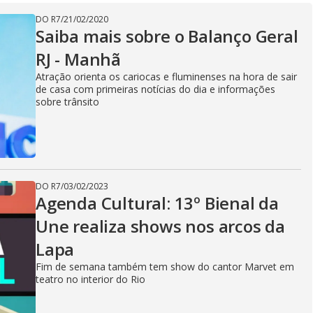
V
DO R7
/
21/02/2020
Saiba mais sobre o Balanço Geral
RJ - Manhã
i
Atração orienta os cariocas e fluminenses na hora de sair
de casa com primeiras notícias do dia e informações
sobre trânsito
d
e
DO R7
/
03/02/2023
Agenda Cultural: 13º Bienal da
Une realiza shows nos arcos da
o
Lapa
Fim de semana também tem show do cantor Marvet em
teatro no interior do Rio