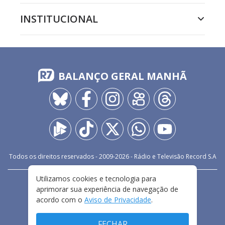
INSTITUCIONAL
BALANÇO GERAL MANHÃ
Todos os direitos reservados - 2009-
2026
- Rádio e Televisão Record S.A
Utilizamos cookies e tecnologia para
CARREIRA
FALE CONOSCO
PRIVACIDADE
aprimorar sua experiência de navegação de
TERMOS E CONDIÇÕES DE USO
acordo com o
Aviso de Privacidade
.
FECHAR