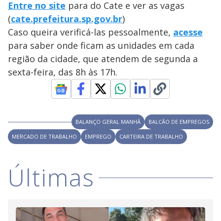
Entre no site
para do Cate e ver as vagas
(
cate.prefeitura.sp.gov.br
)
Caso queira verificá-las pessoalmente,
acesse
para saber onde ficam as unidades em cada
região da cidade, que atendem de segunda a
sexta-feira, das 8h às 17h.
BALANÇO GERAL MANHÃ
BALCÃO DE EMPREGOS
MERCADO DE TRABALHO
EMPREGO
CARTEIRA DE TRABALHO
Últimas