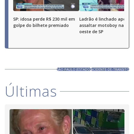
SP: idosa perde R$ 230 mil em
Ladrão é linchado após t
golpe do bilhete premiado
assaltar motoboy na zon
oeste de SP
SÃO PAULO (ESTADO)
ACIDENTE-DE-TRANSITO
Últimas