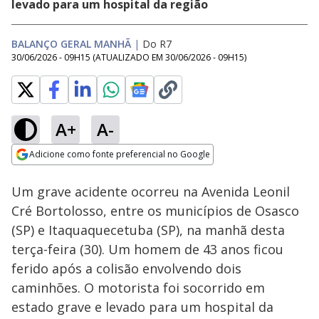
levado para um hospital da região
BALANÇO GERAL MANHÃ
|
Do R7
30/06/2026 - 09H15
(ATUALIZADO EM
30/06/2026 - 09H15
)
A+
A-
Loaded
:
87.42%
Adicione como fonte preferencial no Google
Subtitles
Ativar
Som
Opens in new window
SP: idosa perde R$
Um grave acidente ocorreu na Avenida Leonil
230 mil em golpe do
bilhete premiado
Cré Bortolosso, entre os municípios de Osasco
(SP) e Itaquaquecetuba (SP), na manhã desta
terça-feira (30). Um homem de 43 anos ficou
ferido após a colisão envolvendo dois
caminhões. O motorista foi socorrido em
estado grave e levado para um hospital da