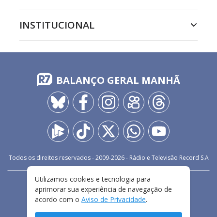
INSTITUCIONAL
BALANÇO GERAL MANHÃ
Todos os direitos reservados - 2009-
2026
- Rádio e Televisão Record S.A
Utilizamos cookies e tecnologia para
CARREIRA
FALE CONOSCO
PRIVACIDADE
aprimorar sua experiência de navegação de
TERMOS E CONDIÇÕES DE USO
acordo com o
Aviso de Privacidade
.