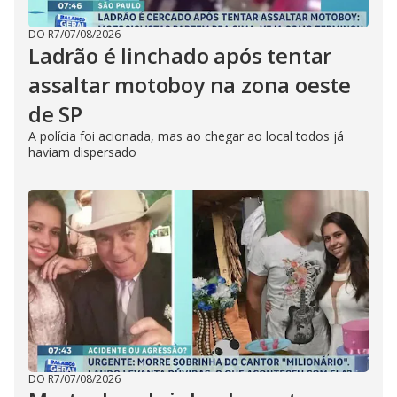
DO R7
/
07/08/2026
Ladrão é linchado após tentar
assaltar motoboy na zona oeste
de SP
A polícia foi acionada, mas ao chegar ao local todos já
haviam dispersado
DO R7
/
07/08/2026