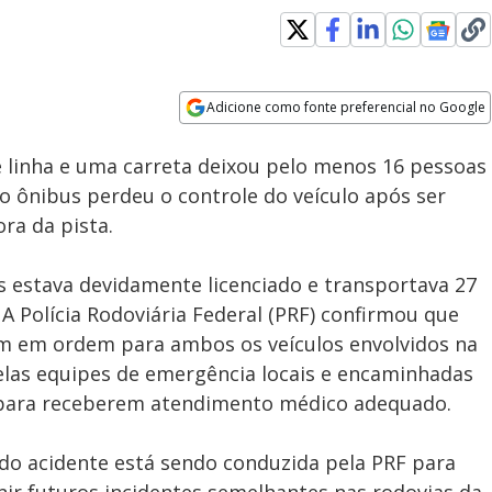
Loaded
:
100.00%
Adicione como fonte preferencial no Google
Subtitles
Velocidade
Opens in new window
linha e uma carreta deixou pelo menos 16 pessoas
 ônibus perdeu o controle do veículo após ser
ra da pista.
s estava devidamente licenciado e transportava 27
 Polícia Rodoviária Federal (PRF) confirmou que
m em ordem para ambos os veículos envolvidos na
pelas equipes de emergência locais e encaminhadas
 para receberem atendimento médico adequado.
 do acidente está sendo conduzida pela PRF para