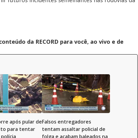
ir futuros incidentes semelhantes nas rodovias da
 conteúdo da RECORD para você, ao vivo e de
re após pular de
Falsos entregadores
to para tentar
tentam assaltar policial de
polícia
folga e acabam baleados na