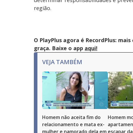
determinar responsabilidades e preven
região.
O PlayPlus agora é RecordPlus: mais
graça. Baixe o app
aqui!
VEJA TAMBÉM
Homem não aceita fim do
Homem mor
relacionamento e mata ex-
apartamen
mulher e namorado dela em
escapar da 