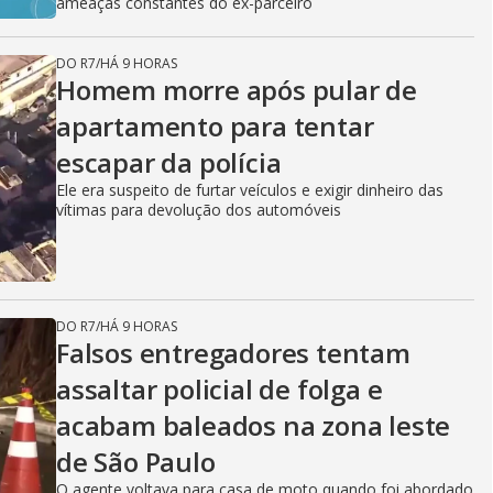
ameaças constantes do ex-parceiro
DO R7
/
HÁ 9 HORAS
Homem morre após pular de
apartamento para tentar
escapar da polícia
Ele era suspeito de furtar veículos e exigir dinheiro das
vítimas para devolução dos automóveis
DO R7
/
HÁ 9 HORAS
Falsos entregadores tentam
assaltar policial de folga e
acabam baleados na zona leste
de São Paulo
O agente voltava para casa de moto quando foi abordado