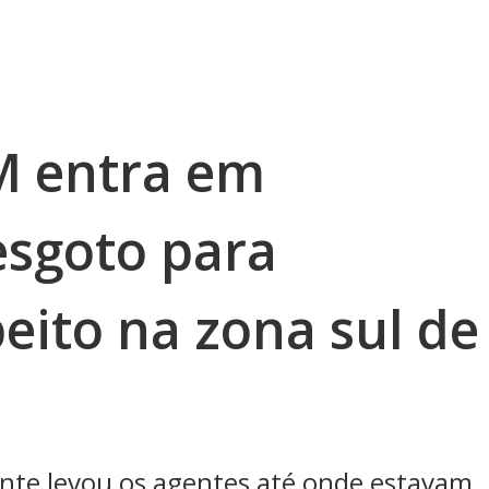
M entra em
esgoto para
eito na zona sul de
ente levou os agentes até onde estavam