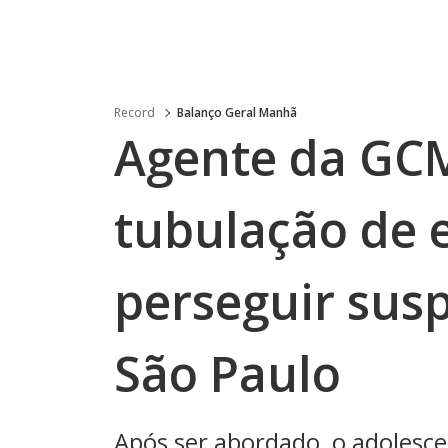
Record
Balanço Geral Manhã
Agente da GC
tubulação de 
perseguir susp
São Paulo
Após ser abordado, o adolesc