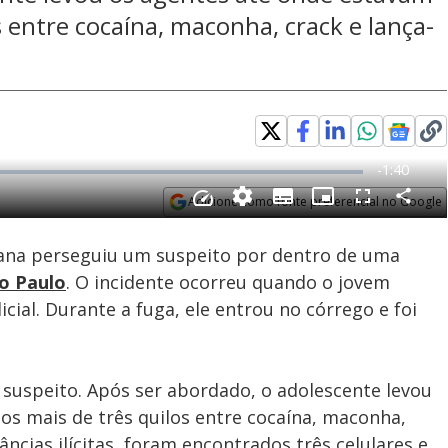
 entre cocaína, maconha, crack e lança-
Adicione como fonte preferencial no Google
Subtitles
Velocidade
Opens in new window
tana perseguiu um suspeito por dentro de uma
o Paulo
. O incidente ocorreu quando o jovem
icial. Durante a fuga, ele entrou no córrego e foi
 suspeito. Após ser abordado, o adolescente levou
s mais de três quilos entre cocaína, maconha,
ncias ilícitas, foram encontrados três celulares e