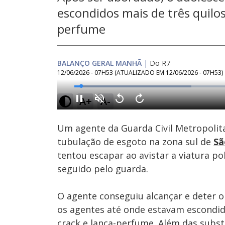
escondidos mais de três quilos
perfume
BALANÇO GERAL MANHÃ
|
Do R7
12/06/2026 - 07H53
(ATUALIZADO EM
12/06/2026 - 07H53
)
Loaded
:
35.10%
A+
A-
Ativar
Som
Um agente da Guarda Civil Metropoli
tubulação de esgoto na zona sul de
Sã
tentou escapar ao avistar a viatura pol
seguido pelo guarda.
O agente conseguiu alcançar e deter o
os agentes até onde estavam escondido
crack e lança-perfume. Além das substâ