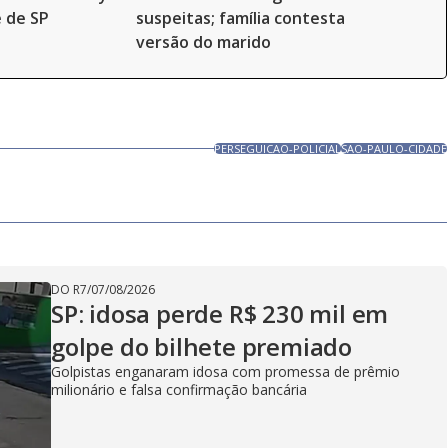
 de SP
suspeitas; família contesta
versão do marido
PERSEGUICAO-POLICIAL
SAO-PAULO-CIDADE
DO R7
/
07/08/2026
SP: idosa perde R$ 230 mil em
golpe do bilhete premiado
Golpistas enganaram idosa com promessa de prêmio
milionário e falsa confirmação bancária