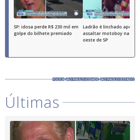
SP: idosa perde R$ 230 mil em
Ladrão é linchado após t
golpe do bilhete premiado
assaltar motoboy na zon
oeste de SP
POLÍCIA
SÃO PAULO (CIDADE)
SÃO PAULO (ESTADO)
Últimas