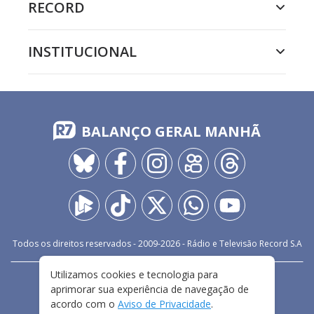
RECORD
INSTITUCIONAL
BALANÇO GERAL MANHÃ
Todos os direitos reservados - 2009-
2026
- Rádio e Televisão Record S.A
Utilizamos cookies e tecnologia para
CARREIRA
FALE CONOSCO
PRIVACIDADE
aprimorar sua experiência de navegação de
TERMOS E CONDIÇÕES DE USO
acordo com o
Aviso de Privacidade
.