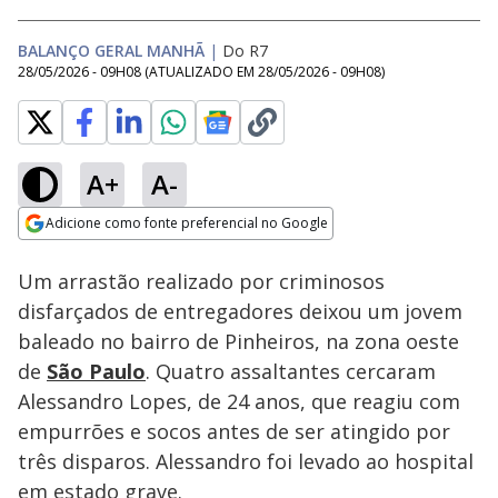
BALANÇO GERAL MANHÃ
|
Do R7
28/05/2026 - 09H08
(ATUALIZADO EM
28/05/2026 - 09H08
)
A+
A-
Loaded
:
21.99%
Adicione como fonte preferencial no Google
Subtitles
Ativar
Som
Opens in new window
Um arrastão realizado por criminosos
disfarçados de entregadores deixou um jovem
baleado no bairro de Pinheiros, na zona oeste
de
São Paulo
. Quatro assaltantes cercaram
Alessandro Lopes, de 24 anos, que reagiu com
empurrões e socos antes de ser atingido por
três disparos. Alessandro foi levado ao hospital
em estado grave.