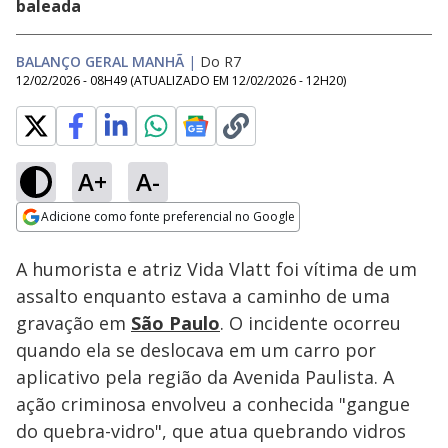
baleada
BALANÇO GERAL MANHÃ
|
Do R7
12/02/2026 - 08H49
(ATUALIZADO EM
12/02/2026 - 12H20
)
A+
A-
Loaded
:
27.86%
Adicione como fonte preferencial no Google
Subtitles
Ativar
Som
Opens in new window
A humorista e atriz Vida Vlatt foi vítima de um
assalto enquanto estava a caminho de uma
gravação em
São Paulo
. O incidente ocorreu
quando ela se deslocava em um carro por
aplicativo pela região da Avenida Paulista. A
ação criminosa envolveu a conhecida "gangue
do quebra-vidro", que atua quebrando vidros