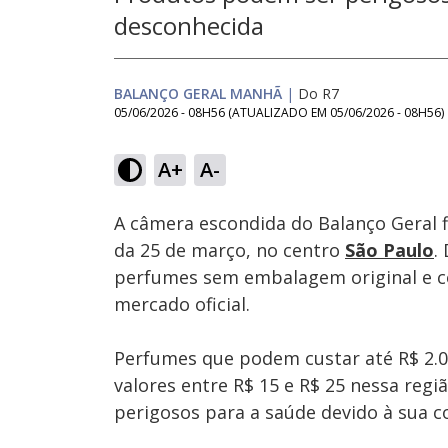
desconhecida
BALANÇO GERAL MANHÃ
|
Do R7
05/06/2026 - 08H56
(ATUALIZADO EM
05/06/2026 - 08H56
)
Loaded
:
21.89%
A+
A-
Ativar
Som
A câmera escondida do Balanço Geral f
da 25 de março, no centro
São Paulo
.
perfumes sem embalagem original e c
mercado oficial.
Perfumes que podem custar até R$ 2.0
valores entre R$ 15 e R$ 25 nessa reg
perigosos para a saúde devido à sua 