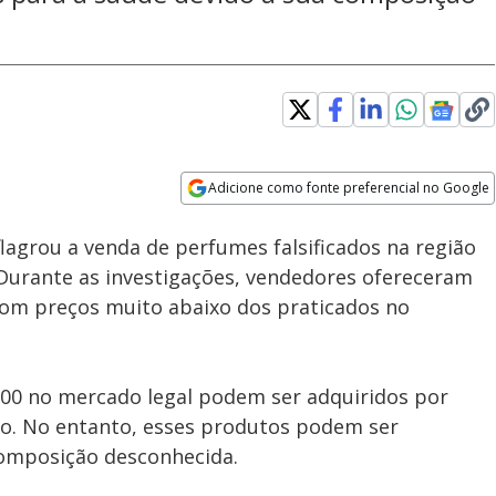
Adicione como fonte preferencial no Google
Subtitles
Velocidade
Opens in new window
Homem não aceita fim do
lagrou a venda de perfumes falsificados na região
relacionamento e mata ex-
mulher e namorado dela em
 Durante as investigações, vendedores ofereceram
Cromínia (GO)
om preços muito abaixo dos praticados no
00 no mercado legal podem ser adquiridos por
ião. No entanto, esses produtos podem ser
composição desconhecida.