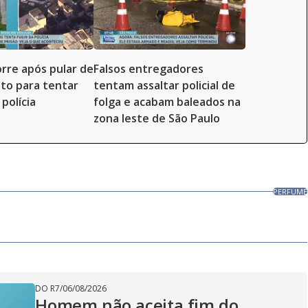
re após pular de
Falsos entregadores
to para tentar
tentam assaltar policial de
polícia
folga e acabam baleados na
zona leste de São Paulo
PERFUME
DO R7
/
06/08/2026
Homem não aceita fim do