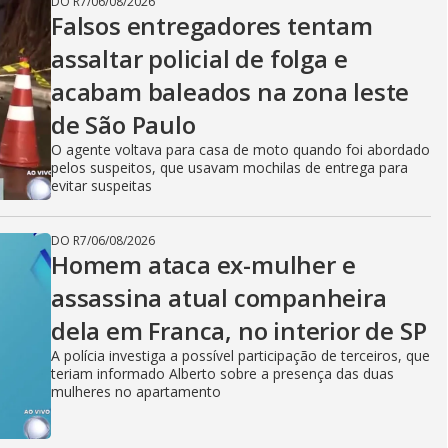
DO R7
/
06/08/2026
Falsos entregadores tentam
assaltar policial de folga e
acabam baleados na zona leste
de São Paulo
O agente voltava para casa de moto quando foi abordado
pelos suspeitos, que usavam mochilas de entrega para
evitar suspeitas
DO R7
/
06/08/2026
Homem ataca ex-mulher e
assassina atual companheira
dela em Franca, no interior de SP
A polícia investiga a possível participação de terceiros, que
teriam informado Alberto sobre a presença das duas
mulheres no apartamento