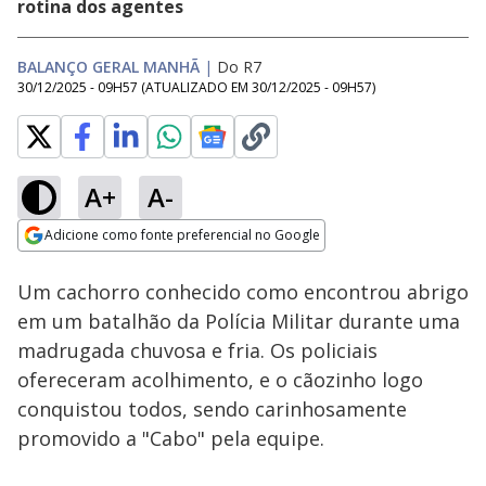
rotina dos agentes
BALANÇO GERAL MANHÃ
|
Do R7
30/12/2025 - 09H57
(ATUALIZADO EM
30/12/2025 - 09H57
)
A+
A-
Loaded
:
24.77%
Adicione como fonte preferencial no Google
Subtitles
Ativar
Som
Opens in new window
Um cachorro conhecido como encontrou abrigo
em um batalhão da Polícia Militar durante uma
madrugada chuvosa e fria. Os policiais
ofereceram acolhimento, e o cãozinho logo
conquistou todos, sendo carinhosamente
promovido a "Cabo" pela equipe.