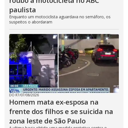
roubo a motocicleta no ABC
paulista
Enquanto um motociclista aguardava no semáforo, os
suspeitos o abordaram
DO R7
/
07/08/2026
Homem mata ex-esposa na
frente dos filhos e se suicida na
zona leste de São Paulo
A vítima havia obtido uma medida protetiva contra o