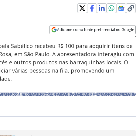
Adicione como fonte preferencial no Google
Subtitles
Velocidade
Opens in new window
bela Sabélico recebeu R$ 100 para adquirir itens de
Rosa, em São Paulo. A apresentadora interagiu com
ês e outros produtos nas barraquinhas locais. O
iciar várias pessoas na fila, promovendo um
dade.
A SABÉLICO
METRÔ ANA ROSA
CAFÉ DA MANHÃ
PÃO FRANCÊS
BALANÇO GERAL MANHÃ