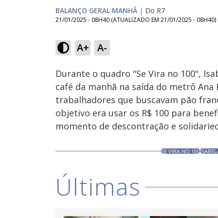
BALANÇO GERAL MANHÃ
|
Do R7
21/01/2025 - 08H40
(ATUALIZADO EM
21/01/2025 - 08H40
)
Loaded
:
28.38%
A+
A-
Ativar
Som
Durante o quadro "Se Vira no 100", Isa
café da manhã na saída do metrô Ana 
trabalhadores que buscavam pão franc
objetivo era usar os R$ 100 para benef
momento de descontração e solidarie
SE VIRA NO 100
ISABEL
Últimas