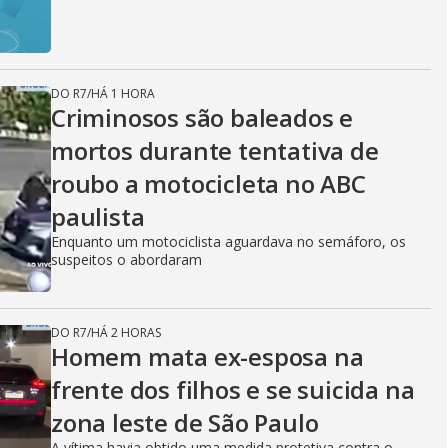
DO R7
/
HÁ 1 HORA
Criminosos são baleados e
mortos durante tentativa de
roubo a motocicleta no ABC
paulista
Enquanto um motociclista aguardava no semáforo, os
suspeitos o abordaram
DO R7
/
HÁ 2 HORAS
Homem mata ex-esposa na
frente dos filhos e se suicida na
zona leste de São Paulo
A vítima havia obtido uma medida protetiva contra o