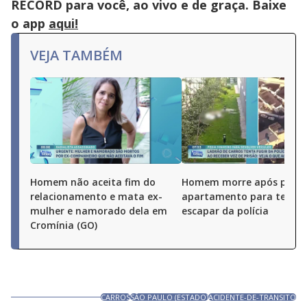
RECORD para você, ao vivo e de graça. Baixe
o app
aqui!
VEJA TAMBÉM
Homem não aceita fim do
Homem morre após pular
relacionamento e mata ex-
apartamento para tentar
mulher e namorado dela em
escapar da polícia
Cromínia (GO)
CARROS
SÃO PAULO (ESTADO)
ACIDENTE-DE-TRANSITO