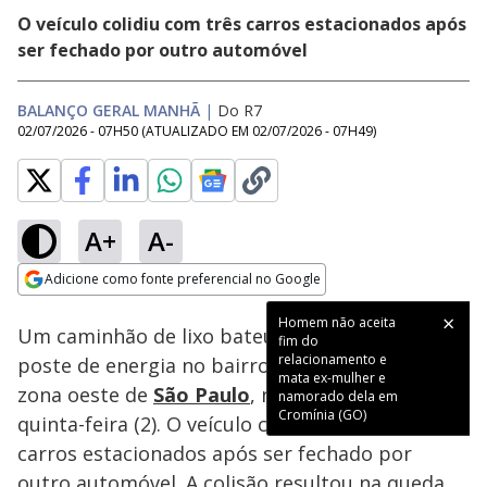
O veículo colidiu com três carros estacionados após
ser fechado por outro automóvel
BALANÇO GERAL MANHÃ
|
Do R7
02/07/2026 - 07H50
(ATUALIZADO EM
02/07/2026 - 07H49
)
A+
A-
Loaded
:
66.73%
Adicione como fonte preferencial no Google
Subtitles
Ativar
Som
Opens in new window
Homem não aceita
Um caminhão de lixo bateu e derrubou um
fim do
relacionamento e
poste de energia no bairro Jardim Paulista,
mata ex-mulher e
zona oeste de
São Paulo
, na manhã desta
namorado dela em
Cromínia (GO)
quinta-feira (2). O veículo colidiu com três
carros estacionados após ser fechado por
outro automóvel. A colisão resultou na queda