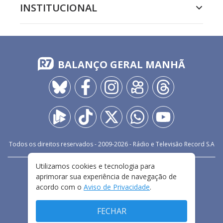
INSTITUCIONAL
BALANÇO GERAL MANHÃ
Todos os direitos reservados - 2009-
2026
- Rádio e Televisão Record S.A
Utilizamos cookies e tecnologia para
CARREIRA
FALE CONOSCO
PRIVACIDADE
aprimorar sua experiência de navegação de
TERMOS E CONDIÇÕES DE USO
acordo com o
Aviso de Privacidade
.
FECHAR