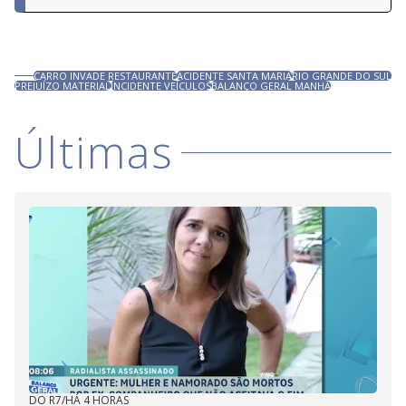
CARRO INVADE RESTAURANTE
ACIDENTE SANTA MARIA
RIO GRANDE DO SUL
PREJUÍZO MATERIAL
INCIDENTE VEÍCULOS
BALANÇO GERAL MANHÃ
Últimas
DO R7
/
HÁ 4 HORAS