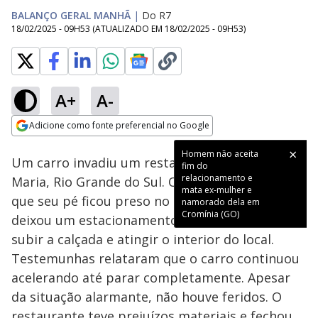
BALANÇO GERAL MANHÃ
|
Do R7
18/02/2025 - 09H53
(ATUALIZADO EM
18/02/2025 - 09H53
)
A+
A-
Loaded
:
100.00%
Adicione como fonte preferencial no Google
Subtitles
Ativar
Som
Opens in new window
Homem não aceita
Um carro invadiu um restaurante em Santa
fim do
relacionamento e
Maria, Rio Grande do Sul. O condutor afirmou
mata ex-mulher e
que seu pé ficou preso no acelerador. O veículo
namorado dela em
Cromínia (GO)
deixou um estacionamento próximo antes de
subir a calçada e atingir o interior do local.
Testemunhas relataram que o carro continuou
acelerando até parar completamente. Apesar
da situação alarmante, não houve feridos. O
restaurante teve prejuízos materiais e fechou