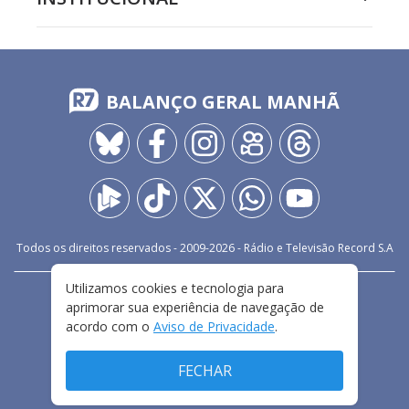
BALANÇO GERAL MANHÃ
Todos os direitos reservados - 2009-
2026
- Rádio e Televisão Record S.A
Utilizamos cookies e tecnologia para
CARREIRA
FALE CONOSCO
PRIVACIDADE
aprimorar sua experiência de navegação de
TERMOS E CONDIÇÕES DE USO
acordo com o
Aviso de Privacidade
.
FECHAR