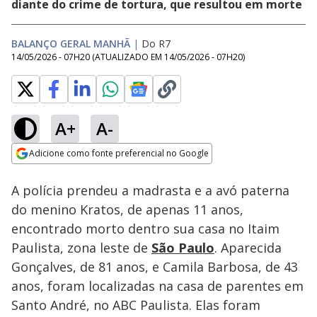
diante do crime de tortura, que resultou em morte
BALANÇO GERAL MANHÃ
|
Do R7
14/05/2026 - 07H20
(ATUALIZADO EM
14/05/2026 - 07H20
)
A+
A-
Loaded
:
18.40%
Adicione como fonte preferencial no Google
Subtitles
Ativar
Som
Opens in new window
A polícia prendeu a madrasta e a avó paterna
do menino Kratos, de apenas 11 anos,
encontrado morto dentro sua casa no Itaim
Paulista, zona leste de
São Paulo
. Aparecida
Gonçalves, de 81 anos, e Camila Barbosa, de 43
anos, foram localizadas na casa de parentes em
Santo André, no ABC Paulista. Elas foram