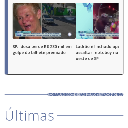
SP: idosa perde R$ 230 mil em
Ladrão é linchado após t
golpe do bilhete premiado
assaltar motoboy na zon
oeste de SP
SÃO PAULO (CIDADE)
SÃO PAULO (ESTADO)
POLICIA
Últimas