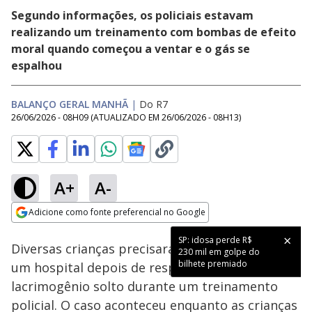
Segundo informações, os policiais estavam
realizando um treinamento com bombas de efeito
moral quando começou a ventar e o gás se
espalhou
BALANÇO GERAL MANHÃ
|
Do R7
26/06/2026 - 08H09
(ATUALIZADO EM
26/06/2026 - 08H13
)
A+
A-
Loaded
:
25.01%
Adicione como fonte preferencial no Google
Subtitles
Ativar
Som
Opens in new window
SP: idosa perde R$
Diversas crianças precisaram ser levadas para
230 mil em golpe do
bilhete premiado
um hospital depois de respirarem gás
lacrimogênio solto durante um treinamento
policial. O caso aconteceu enquanto as crianças