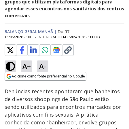
grupos que utilizam plataformas digitais para
agendar esses encontros nos sanitários dos centros
comerciais
BALANÇO GERAL MANHÃ
|
Do R7
15/05/2026 - 10H32
(ATUALIZADO EM
15/05/2026 - 10H31
)
A+
A-
Loaded
:
15.33%
Adicione como fonte preferencial no Google
Subtitles
Ativar
Som
Opens in new window
Denúncias recentes apontaram que banheiros
de diversos shoppings de São Paulo estão
sendo utilizados para encontros marcados por
aplicativos com fins sexuais. A prática,
conhecida como "banheirão", envolve grupos