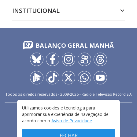
INSTITUCIONAL
BALANÇO GERAL MANHÃ
Todos os direitos reservados - 2009-
2026
- Rádio e Televisão Record S.A
Utilizamos cookies e tecnologia para
CARREIRA
FALE CONOSCO
PRIVACIDADE
aprimorar sua experiência de navegação de
TERMOS E CONDIÇÕES DE USO
acordo com o
Aviso de Privacidade
.
FECHAR