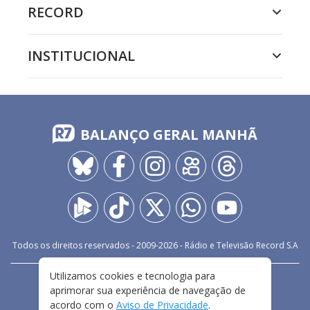
RECORD
INSTITUCIONAL
BALANÇO GERAL MANHÃ
Todos os direitos reservados - 2009-
2026
- Rádio e Televisão Record S.A
Utilizamos cookies e tecnologia para
CARREIRA
FALE CONOSCO
PRIVACIDADE
aprimorar sua experiência de navegação de
TERMOS E CONDIÇÕES DE USO
acordo com o
Aviso de Privacidade
.