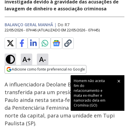
investigada devido à gravidade das acusações de
lavagem de dinheiro e associação criminosa
BALANÇO GERAL MANHÃ
|
Do R7
22/05/2026 - 07H46
(ATUALIZADO EM
22/05/2026 - 07H45
)
A+
A-
Loaded
:
28.15%
Adicione como fonte preferencial no Google
Subtitles
Ativar
Som
Opens in new window
Homem não aceita
A influenciadora Deolane Bezerra deve ser
fim do
relacionamento e
transferida para um presídio no interior de São
mata ex-mulher e
Paulo ainda nesta sexta-feira (22). Ela deve sair
namorado dela em
Cromínia (GO)
da Penitenciária Feminina de Santana, zona
norte da capital, para uma unidade em Tupi
Paulista (SP).