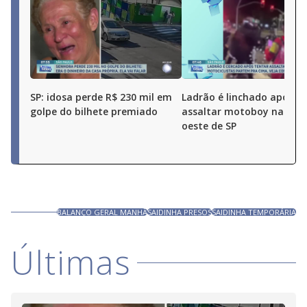
SP: idosa perde R$ 230 mil em
Ladrão é linchado após t
golpe do bilhete premiado
assaltar motoboy na zon
oeste de SP
BALANÇO GERAL MANHÃ
SAIDINHA PRESOS
SAIDINHA TEMPORÁRIA
Últimas