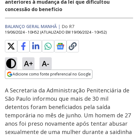
anteriores à mudança da lei que dificultou
concessão do benefício
BALANÇO GERAL MANHÃ
|
Do R7
19/06/2024 - 10H52
(ATUALIZADO EM
19/06/2024 - 10H52
)
A+
A-
Loaded
:
19.50%
Adicione como fonte preferencial no Google
Subtitles
Ativar
Som
Opens in new window
A Secretaria da Administração Penitenciária de
São Paulo informou que mais de 30 mil
detentos foram beneficiados pela saída
temporária no mês de junho. Um homem de 27
anos foi preso novamente após tentar abusar
sexualmente de uma mulher durante a saidinha