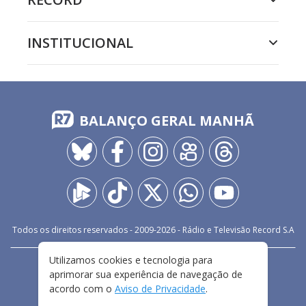
INSTITUCIONAL
BALANÇO GERAL MANHÃ
Todos os direitos reservados - 2009-
2026
- Rádio e Televisão Record S.A
Utilizamos cookies e tecnologia para
CARREIRA
FALE CONOSCO
PRIVACIDADE
aprimorar sua experiência de navegação de
TERMOS E CONDIÇÕES DE USO
acordo com o
Aviso de Privacidade
.