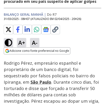
procurado em seu país suspeito de aplicar golpes
BALANÇO GERAL MANHÃ
|
Do R7
31/03/2025 - 08H07
(ATUALIZADO EM
02/04/2025 - 20H26
)
A+
A-
Loaded
:
26.46%
Adicione como fonte preferencial no Google
Subtitles
Ativar
Som
Opens in new window
Rodrigo Pérez, empresário espanhol e
proprietário de um banco digital, foi
sequestrado por falsos policiais no bairro do
Ipiranga, em
São Paulo
. Durante cinco dias, foi
torturado e disse que forçado a transferir 50
milhões de dólares para contas sob
investigação. Pérez escapou ao dopar um vigia,