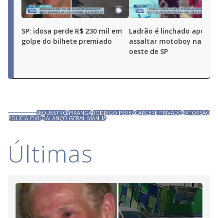
SP: idosa perde R$ 230 mil em
Ladrão é linchado após t
golpe do bilhete premiado
assaltar motoboy na zon
oeste de SP
SEQUESTRO
IPIRANGA
RODRIGO PÉREZ
CÁRCERE PRIVADO
EXTORSÃO
POLÍCIA CIVIL
BALANÇO GERAL MANHÃ
Últimas