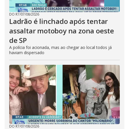
DO R7
/
07/08/2026
Ladrão é linchado após tentar
assaltar motoboy na zona oeste
de SP
A polícia foi acionada, mas ao chegar ao local todos já
haviam dispersado
DO R7
/
07/08/2026