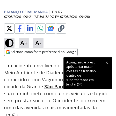
BALANÇO GERAL MANHÃ
|
Do R7
07/05/2026 - 09H21
(ATUALIZADO EM
07/05/2026 - 09H20
)
A+
A-
Loaded
:
51.01%
Adicione como fonte preferencial no Google
Subtitles
Ativar
Som
Opens in new window
Açougueiro é preso
Um acidente envolvendo o ex-secretário do
após tentar matar
colegas de trabalho
Meio Ambiente de Diadema, Wagner Feitosa,
dentro de
conhecido como Vaguinho, gerou confusão na
supermercado em
Jundiaí (SP)
cidade da Grande
São Paulo
. Ele teria colidido
sua caminhonete com outros veículos e fugido
sem prestar socorro. O incidente ocorreu em
uma das avenidas mais movimentadas da
região.