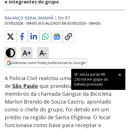
e integrantes do grupo
BALANÇO GERAL MANHÃ
|
Do R7
07/05/2026 - 09H05
(ATUALIZADO EM
07/05/2026 - 09H05
)
A+
A-
Loaded
:
38.43%
Adicione como fonte preferencial no Google
Subtitles
Ativar
Som
Opens in new window
SP: idosa perde R$
A Polícia Civil realizou uma operação no centro
230 mil em golpe do
bilhete premiado
de
São Paulo
que prendeu o líder e quatro
membros da chamada Gangue da Bicicleta.
Marlon Brendo de Souza Castro, apontado
como o chefe do grupo, foi detido em um
prédio na região de Santa Efigênia. O local
funcionava como base para receptar e