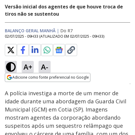
Versão inicial dos agentes de que houve troca de
tiros não se sustentou
BALANÇO GERAL MANHÃ
|
Do R7
02/07/2025 - 09H33
(ATUALIZADO EM
02/07/2025 - 09H33
)
A+
A-
Loaded
:
48.88%
Adicione como fonte preferencial no Google
Subtitles
Ativar
Som
Opens in new window
A polícia investiga a morte de um menor de
idade durante uma abordagem da Guarda Civil
Municipal (GCM) em Cotia (SP). Imagens
mostram agentes da corporação abordando
suspeitos após um sequestro relâmpago que
envolveu o cárcere de uma família, com um dos