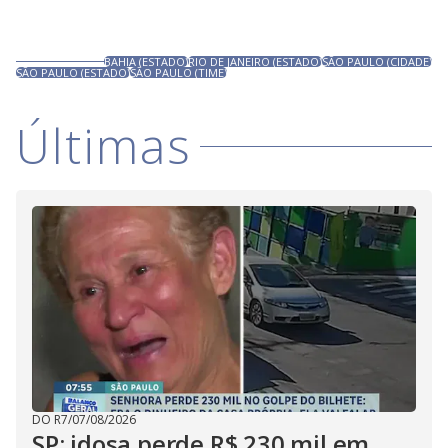
BAHIA (ESTADO)
RIO DE JANEIRO (ESTADO)
SÃO PAULO (CIDADE)
SÃO PAULO (ESTADO)
SÃO PAULO (TIME)
Últimas
DO R7
/
07/08/2026
SP: idosa perde R$ 230 mil em