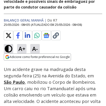
velocidade e possíveis sinais de embriaguez por
parte do condutor causador da colisão
BALANÇO GERAL MANHÃ
|
Do R7
25/05/2026 - 08H35
(ATUALIZADO EM
25/05/2026 - 08H38
)
A+
A-
Loaded
:
6.27%
Adicione como fonte preferencial no Google
Subtitles
Ativar
Som
Opens in new window
Um acidente grave na madrugada desta
segunda-feira (25) na Avenida do Estado, em
São Paulo
, mobilizou o Corpo de Bombeiros.
Um carro caiu no rio Tamanduateí após uma
colisão envolvendo um veículo que estava em
alta velocidade. O acidente aconteceu por volta