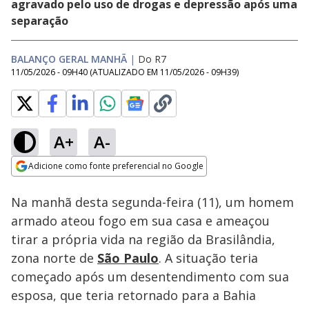
agravado pelo uso de drogas e depressão após uma
separação
BALANÇO GERAL MANHÃ
|
Do R7
11/05/2026 - 09H40
(ATUALIZADO EM
11/05/2026 - 09H39
)
A+
A-
Loaded
:
6.93%
Adicione como fonte preferencial no Google
Subtitles
Ativar
Som
Opens in new window
Na manhã desta segunda-feira (11), um homem
armado ateou fogo em sua casa e ameaçou
tirar a própria vida na região da Brasilândia,
zona norte de
São Paulo
. A situação teria
começado após um desentendimento com sua
esposa, que teria retornado para a Bahia