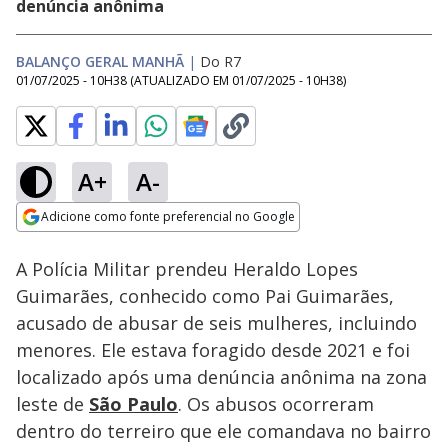
denúncia anônima
BALANÇO GERAL MANHÃ
|
Do R7
01/07/2025 - 10H38
(ATUALIZADO EM
01/07/2025 - 10H38
)
A+
A-
Loaded
:
23.15%
Adicione como fonte preferencial no Google
Subtitles
Ativar
Som
Opens in new window
A Polícia Militar prendeu Heraldo Lopes
Guimarães, conhecido como Pai Guimarães,
acusado de abusar de seis mulheres, incluindo
menores. Ele estava foragido desde 2021 e foi
localizado após uma denúncia anônima na zona
leste de
São Paulo
. Os abusos ocorreram
dentro do terreiro que ele comandava no bairro