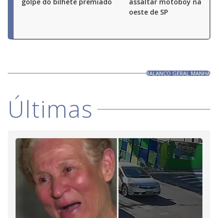
golpe do bilhete premiado
assaltar motoboy na zon
oeste de SP
BALANÇO GERAL MANHÃ
Últimas