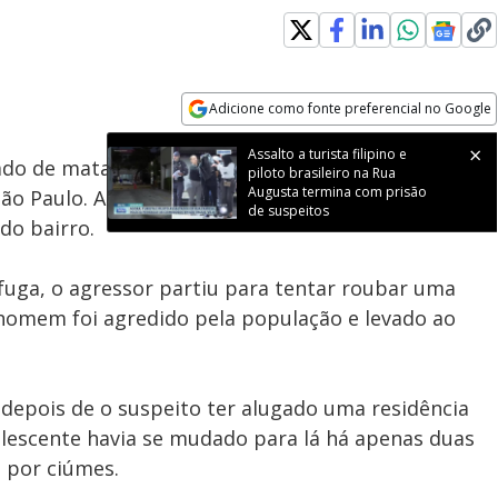
Adicione como fonte preferencial no Google
Subtitles
Velocidade
Opens in new window
Assalto a turista filipino e
do de matar sua companheira de apenas 16 anos a
piloto brasileiro na Rua
Augusta termina com prisão
São Paulo. Após o crime, ele tentou roubar um carro
de suspeitos
do bairro.
fuga, o agressor partiu para tentar roubar uma
 homem foi agredido pela população e levado ao
depois de o suspeito ter alugado uma residência
olescente havia se mudado para lá há apenas duas
 por ciúmes.