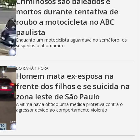
Criminosos são baleados e
mortos durante tentativa de
roubo a motocicleta no ABC
paulista
Enquanto um motociclista aguardava no semáforo, os
suspeitos o abordaram
DO R7
/
HÁ 1 HORA
Homem mata ex-esposa na
frente dos filhos e se suicida na
zona leste de São Paulo
A vítima havia obtido uma medida protetiva contra o
agressor devido ao comportamento violento