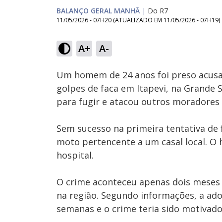
BALANÇO GERAL MANHÃ
|
Do R7
11/05/2026 - 07H20
(ATUALIZADO EM
11/05/2026 - 07H19
)
Loaded
:
37.06%
A+
A-
Ativar
Som
Um homem de 24 anos foi preso acusa
golpes de faca em Itapevi, na Grande 
para fugir e atacou outros moradores 
Sem sucesso na primeira tentativa de 
moto pertencente a um casal local. O
hospital.
O crime aconteceu apenas dois meses 
na região. Segundo informações, a ad
semanas e o crime teria sido motivado