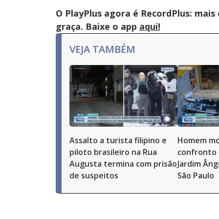
O PlayPlus agora é RecordPlus: mais
graça. Baixe o app
aqui!
VEJA TAMBÉM
Assalto a turista filipino e
Homem mo
piloto brasileiro na Rua
confronto 
Augusta termina com prisão
Jardim Âng
de suspeitos
São Paulo