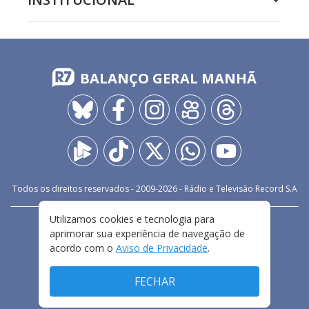
BALANÇO GERAL MANHÃ
Todos os direitos reservados - 2009-
2026
- Rádio e Televisão Record S.A
Utilizamos cookies e tecnologia para
CARREIRA
FALE CONOSCO
PRIVACIDADE
aprimorar sua experiência de navegação de
TERMOS E CONDIÇÕES DE USO
acordo com o
Aviso de Privacidade
.
FECHAR