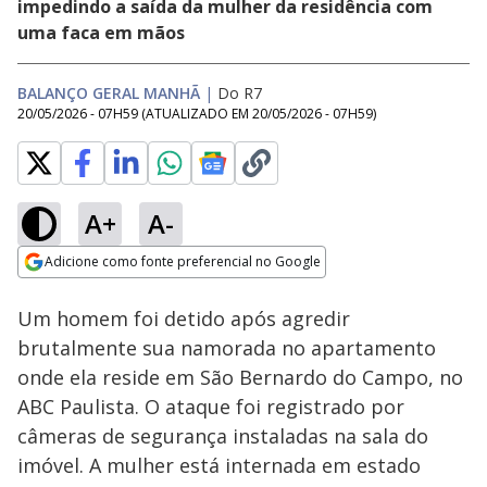
impedindo a saída da mulher da residência com
uma faca em mãos
BALANÇO GERAL MANHÃ
|
Do R7
20/05/2026 - 07H59
(ATUALIZADO EM
20/05/2026 - 07H59
)
A+
A-
Loaded
:
29.48%
Adicione como fonte preferencial no Google
Subtitles
Ativar
Som
Opens in new window
Homem não aceita
Um homem foi detido após agredir
fim do
relacionamento e
brutalmente sua namorada no apartamento
mata ex-mulher e
onde ela reside em São Bernardo do Campo, no
namorado dela em
Cromínia (GO)
ABC Paulista. O ataque foi registrado por
câmeras de segurança instaladas na sala do
imóvel. A mulher está internada em estado