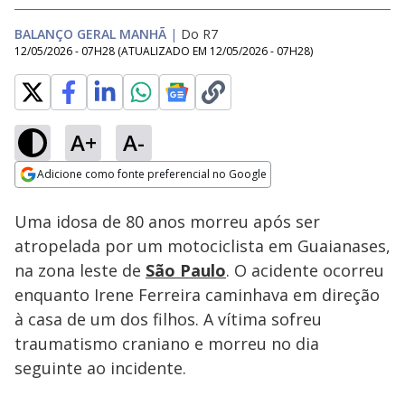
BALANÇO GERAL MANHÃ
|
Do R7
12/05/2026 - 07H28
(ATUALIZADO EM
12/05/2026 - 07H28
)
A+
A-
Loaded
:
25.21%
Adicione como fonte preferencial no Google
Subtitles
Ativar
Som
Opens in new window
Uma idosa de 80 anos morreu após ser
atropelada por um motociclista em Guaianases,
na zona leste de
São Paulo
. O acidente ocorreu
enquanto Irene Ferreira caminhava em direção
à casa de um dos filhos. A vítima sofreu
traumatismo craniano e morreu no dia
seguinte ao incidente.