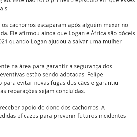
egião. Este não foi o primeiro episódio em que esses
ais.
que os cachorros escaparam após alguém mexer no
a. Ele afirmou ainda que Logan e África são dóceis
021 quando Logan ajudou a salvar uma mulher
nte na área para garantir a segurança dos
eventivas estão sendo adotadas: Felipe
para evitar novas fugas dos cães e garantiu
as reparações sejam concluídas.
 receber apoio do dono dos cachorros. A
idas eficazes para prevenir futuros incidentes