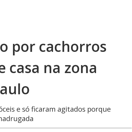
do por cachorros
e casa na zona
Paulo
óceis e só ficaram agitados porque
madrugada