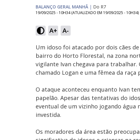
BALANÇO GERAL MANHÃ
|
Do R7
19/09/2025 - 10H34
(ATUALIZADO EM
19/09/2025 - 10H34
)
Loaded
:
28.84%
A+
A-
Ativar
Som
Um idoso foi atacado por dois cães d
bairro do Horto Florestal, na zona no
vigilante Ivan chegava para trabalhar
chamado Logan e uma fêmea da raça p
O ataque aconteceu enquanto Ivan tent
papelão. Apesar das tentativas do idos
eventual de um vizinho jogando água n
investida.
Os moradores da área estão preocupa