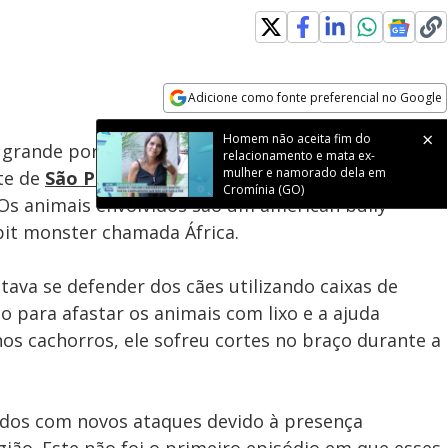
Adicione como fonte preferencial no Google
Subtitles
Velocidade
Opens in new window
Homem não aceita fim do
e grande porte que fugiram de uma residência no
relacionamento e mata ex-
mulher e namorado dela em
rte de
São Paulo
. O incidente ocorreu quando o
Cromínia (GO)
. Os animais envolvidos são um american bully
it monster chamada África.
ava se defender dos cães utilizando caixas de
o para afastar os animais com lixo e a ajuda
os cachorros, ele sofreu cortes no braço durante a
dos com novos ataques devido à presença