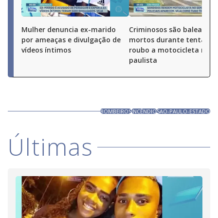
Mulher denuncia ex-marido
Criminosos são baleados 
por ameaças e divulgação de
mortos durante tentativa
vídeos íntimos
roubo a motocicleta no A
paulista
BOMBEIROS
INCÊNDIO
SAO-PAULO-ESTADO
Últimas