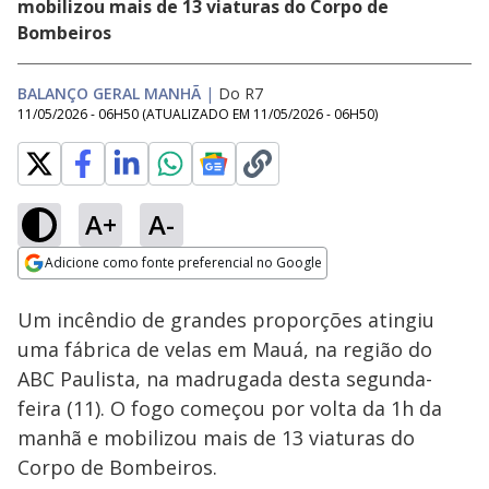
mobilizou mais de 13 viaturas do Corpo de
Bombeiros
BALANÇO GERAL MANHÃ
|
Do R7
11/05/2026 - 06H50
(ATUALIZADO EM
11/05/2026 - 06H50
)
A+
A-
Loaded
:
23.43%
Adicione como fonte preferencial no Google
Subtitles
Ativar
Som
Opens in new window
Um incêndio de grandes proporções atingiu
uma fábrica de velas em Mauá, na região do
ABC Paulista, na madrugada desta segunda-
feira (11). O fogo começou por volta da 1h da
manhã e mobilizou mais de 13 viaturas do
Corpo de Bombeiros.