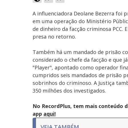
Ativar
Som
A influenciadora Deolane Bezerra foi 
em uma operação do Ministério Público
de dinheiro da facção criminosa PCC. E
presa no retorno.
Também há um mandado de prisão con
considerado o chefe da facção e que j
"Player", apontado como operador fin
cumpridos seis mandados de prisão pre
sobrinhos do criminoso. A Justiça tam
350 milhões dos investigados.
No RecordPlus, tem mais conteúdo da
app
aqui!
VEJA TAMBÉM