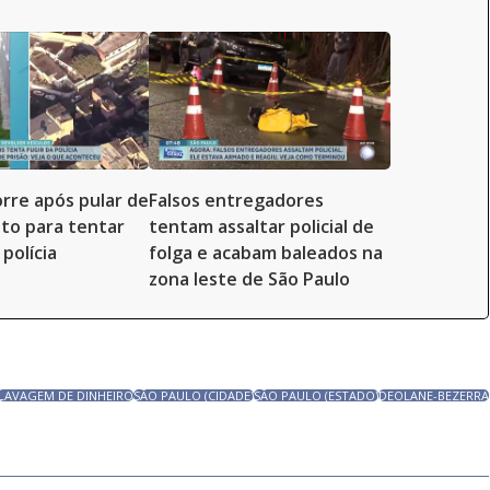
re após pular de
Falsos entregadores
to para tentar
tentam assaltar policial de
polícia
folga e acabam baleados na
zona leste de São Paulo
LAVAGEM DE DINHEIRO
SÃO PAULO (CIDADE)
SÃO PAULO (ESTADO)
DEOLANE-BEZERRA