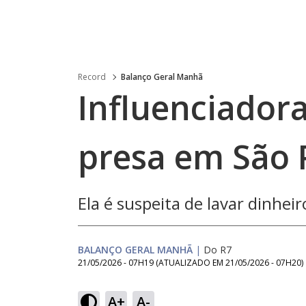
Record
Balanço Geral Manhã
Influenciador
presa em São 
Ela é suspeita de lavar dinhei
BALANÇO GERAL MANHÃ
|
Do R7
21/05/2026 - 07H19
(ATUALIZADO EM
21/05/2026 - 07H20
)
Loaded
:
17.28%
A+
A-