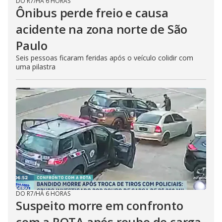
DO R7
/
HÁ 6 HORAS
Ônibus perde freio e causa
acidente na zona norte de São
Paulo
Seis pessoas ficaram feridas após o veículo colidir com
uma pilastra
DO R7
/
HÁ 6 HORAS
Suspeito morre em confronto
com a ROTA após roubo de carga