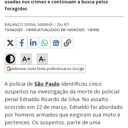
usadas nos crimes e continuam a busca pelos
foragidos
BALANÇO GERAL MANHÃ
|
Do R7
10/04/2025 - 10H09
(ATUALIZADO EM
10/04/2025 - 10H09
)
A+
A-
Loaded
:
34.36%
Adicione como fonte preferencial no Google
Subtitles
Ativar
Som
Opens in new window
A polícia de
São Paulo
identificou cinco
suspeitos na investigação da morte do policial
penal Ednaldo Ricardo da Silva. No assalto
ocorrido em 22 de março, Ednaldo foi abordado
por homens armados que exigiram sua moto e
pertences. Os suspeitos, parte de uma