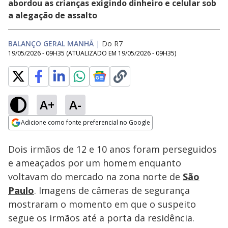
abordou as crianças exigindo dinheiro e celular sob
a alegação de assalto
BALANÇO GERAL MANHÃ
|
Do R7
19/05/2026 - 09H35
(ATUALIZADO EM
19/05/2026 - 09H35
)
A+
A-
Loaded
:
37.67%
Adicione como fonte preferencial no Google
Subtitles
Ativar
Som
Opens in new window
Dois irmãos de 12 e 10 anos foram perseguidos
e ameaçados por um homem enquanto
voltavam do mercado na zona norte de
São
Paulo
. Imagens de câmeras de segurança
mostraram o momento em que o suspeito
segue os irmãos até a porta da residência.