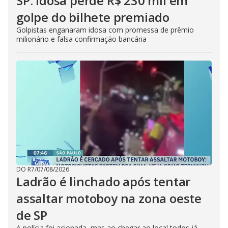
SP: idosa perde R$ 230 mil em
golpe do bilhete premiado
Golpistas enganaram idosa com promessa de prêmio
milionário e falsa confirmação bancária
DO R7
/
07/08/2026
Ladrão é linchado após tentar
assaltar motoboy na zona oeste
de SP
A polícia foi acionada, mas ao chegar ao local todos já