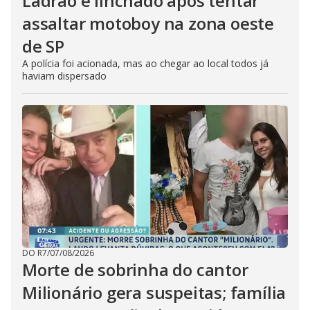
Ladrão é linchado após tentar
assaltar motoboy na zona oeste
de SP
A polícia foi acionada, mas ao chegar ao local todos já
haviam dispersado
DO R7
/
07/08/2026
Morte de sobrinha do cantor
Milionário gera suspeitas; família