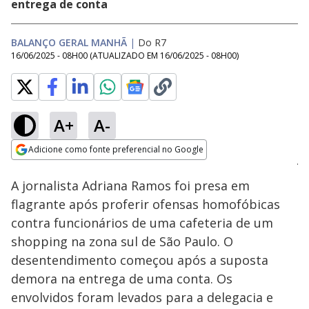
entrega de conta
BALANÇO GERAL MANHÃ
|
Do R7
16/06/2025 - 08H00
(ATUALIZADO EM
16/06/2025 - 08H00
)
A+
A-
Loaded
:
56.75%
Adicione como fonte preferencial no Google
Subtitles
Ativar
Som
Opens in new window
A jornalista Adriana Ramos foi presa em
flagrante após proferir ofensas homofóbicas
contra funcionários de uma cafeteria de um
shopping na zona sul de São Paulo. O
desentendimento começou após a suposta
demora na entrega de uma conta. Os
envolvidos foram levados para a delegacia e